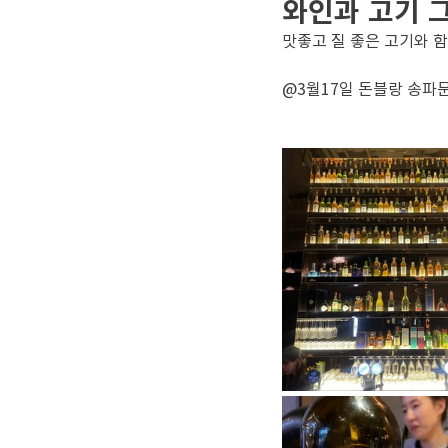
와인과 고기 
맛좋고 질 좋은 고기와 함
@3월17일 돈블랑 송파