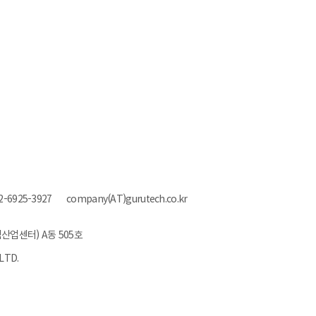
2-6925-3927
company(AT)gurutech.co.kr
202
산업센터) A동 505호
프로젝트는 마무리, 겨울방어 시
즌은 시작!!
LTD.
공데이터 제공운영실태평가, #공공데이터 품질관리, #데이터기반행정