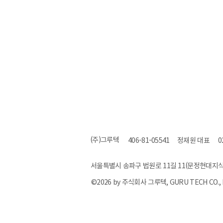
(주)그루텍
406-81-05541
정재원 대표
0
2025년 전사 워크샵 in 포천
서울특별시 송파구 법원로 11길 11(문정현대지식
©2026 by 주식회사 그루텍, GURU TECH CO., 
#​공공데이터 컨설팅, #공공데이터 개방, #공