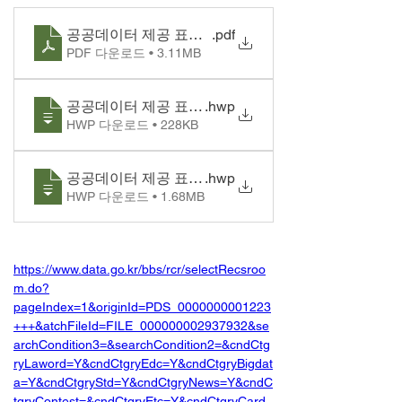
공공데이터 제공 표준_수정_업로드
.pdf
PDF 다운로드 • 3.11MB
공공데이터 제공 표준 현황(2024.6월)_업로드
.hwp
HWP 다운로드 • 228KB
공공데이터 제공 표준_수정_업로드
.hwp
HWP 다운로드 • 1.68MB
https://www.data.go.kr/bbs/rcr/selectRecsroo
m.do?
pageIndex=1&originId=PDS_0000000001223
+++&atchFileId=FILE_000000002937932&se
archCondition3=&searchCondition2=&cndCtg
ryLaword=Y&cndCtgryEdc=Y&cndCtgryBigdat
a=Y&cndCtgryStd=Y&cndCtgryNews=Y&cndC
tgryContest=&cndCtgryEtc=Y&cndCtgryCard