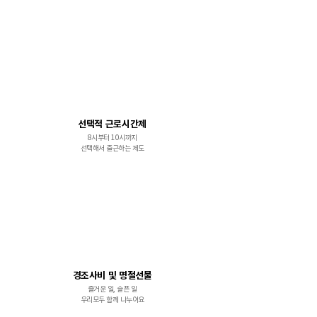
선택적 근로시간제
8시부터 10시까지
​선택해서 출근하는 제도
경조사비 및 명절선물
즐거운 일, 슬픈 일
​우리모두 함께 나누어요