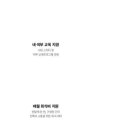
내·외부 교육 지원
사내 스터디 및
외부 교육프로그램 운영
매월 회식비 지원
한달에 한 번, 구성원 간의
​친목과 소통을 위한 회식 데이