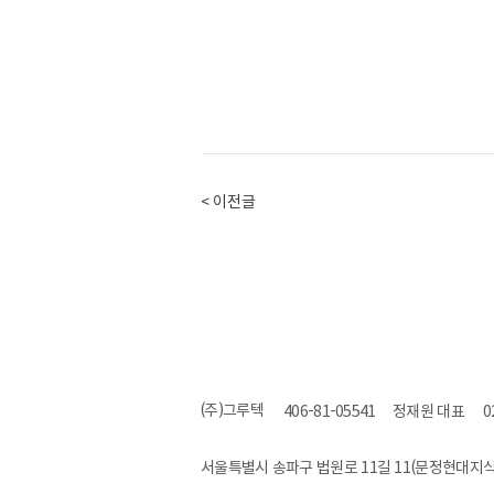
< 이전글
(주)그루텍
406-81-05541
정재원 대표
0
서울특별시 송파구 법원로 11길 11(문정현대지식